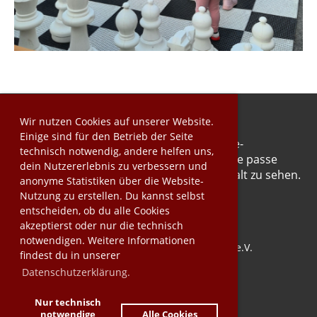
Wir nutzen Cookies auf unserer Website.
Einige sind für den Betrieb der Seite
Dieser Inhalt kann aufgrund deiner Cookie-
technisch notwendig, andere helfen uns,
Einstellungen nicht angezeigt werden. Bitte passe
dein Nutzererlebnis zu verbessern und
deine Cookie-Präferenzen an, um den Inhalt zu sehen.
anonyme Statistiken über die Website-
-> Zahnrad-Symbol ganz links unten
Nutzung zu erstellen. Du kannst selbst
entscheiden, ob du alle Cookies
akzeptierst oder nur die technisch
notwendigen. Weitere Informationen
© SchachFreunde Schwaigern 2009 e.V.
findest du in unserer
Erstellt mit ClubDesk Vereinssoftware
Datenschutzerklärung.
Nur technisch
Impressum
notwendige
Alle Cookies