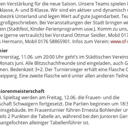
en Verstärkung für die neue Saison. Unsere Teams spielen 
isklasse, A- und B-Klasse. Wir sind ein aktiver und dynamisc
hbezirk Unterland und legen Wert auf gute Jugendarbeit. T
d großgeschrieben. Bei Veranstaltungen der Stadt bringen wi
e ein (Stadtfest, Kinder-Ferienprogramm usw.). Komm zu uns, 
(gerne vertraulich) bei Vorstand Ottmar Seidler, Mobil 0
as Hermann, Mobil 0176 58865901. Infos zum Verein:
www.sf-
nier
rstag, 11.06. um 20:00 Uhr geht’s im Städtischen Verei
Monats Juni. Alle Blitzschachfreunde sind eingeladen, auch G
men. Bedenkzeit 3+2. Der Turniersieger erhält eine Flasche
eipperg. Eine zweite Flasche wird unter allen anderen Tei
niorenmeisterschaft
4. Spieltag werden am Freitag, 12.06. die Frauen- und die
chaft Schwaigern fortgesetzt. Die Partien beginnen um 18:
einsgebäude. Im Frauenturnier führen Ernesta Bohlender 
ils 2 Punkten die Tabelle an, während bei den Junioren Ger
angefochten alleiniger Tabellenführer ist.