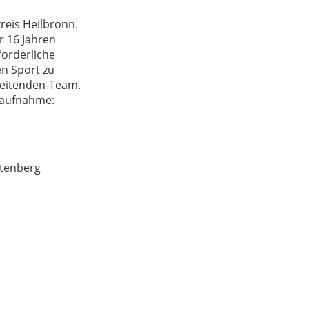
reis Heilbronn.
r 16 Jahren
forderliche
en Sport zu
beitenden-Team.
ktaufnahme:
htenberg