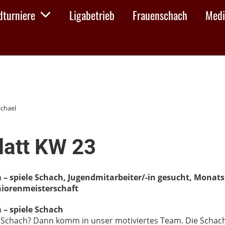
dturniere
Ligabetrieb
Frauenschach
Medi
ichael
latt KW 23
 spiele Schach, Jugendmitarbeiter/-in gesucht, Monatsb
niorenmeisterschaft
– spiele Schach
e Schach? Dann komm in unser motiviertes Team. Die Scha