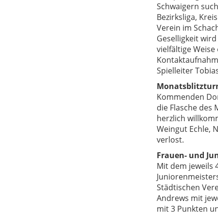
Schwaigern such
Bezirksliga, Kre
Verein im Schac
Geselligkeit wir
vielfältige Weis
Kontaktaufnahme 
Spielleiter Tobi
Monatsblitztur
Kommenden Donne
die Flasche des 
herzlich willkom
Weingut Echle, N
verlost.
Frauen- und Ju
Mit dem jeweils 
Juniorenmeisters
Städtischen Ver
Andrews mit jewe
mit 3 Punkten un