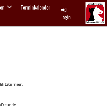
en
Terminkalender
Login
litzturnier,
chFreunde