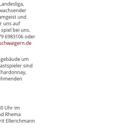
Landesliga,
h wachsender
eamgeist und
r uns auf
spiel bei uns.
179 6983106 oder
schwaigern.de
nsgebäude um
astspieler sind
 Chardonnay,
lnehmenden
30 Uhr im
und Rhema
rit Ellerichmann