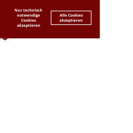
Nur technisch
notwendige
Alle Cookies
Cookies
akzeptieren
akzeptieren
Dieser Inhalt kann aufgrund deiner Cookie-
Einstellungen nicht angezeigt werden. Bitte passe
deine Cookie-Präferenzen an, um den Inhalt zu sehen.
-> Zahnrad-Symbol ganz links unten