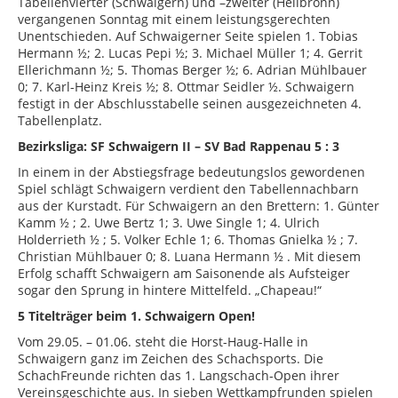
Tabellenvierter (Schwaigern) und –zweiter (Heilbronn)
vergangenen Sonntag mit einem leistungsgerechten
Unentschieden. Auf
Schwaigerner
Seite spielen 1. Tobias
Hermann ½; 2. Lucas Pepi ½; 3. Michael Müller 1; 4. Gerrit
Ellerichmann
½; 5. Thomas Berger ½; 6. Adrian Mühlbauer
0; 7.
Karl-Heinz Kreis
½; 8. Ottmar Seidler ½. Schwaigern
festigt in der Abschlusstabelle seinen ausgezeichneten 4.
Tabellenplatz.
Bezirksliga: SF Schwaigern II – SV Bad Rappenau
5 :
3
In einem in der Abstiegsfrage bedeutungslos gewordenen
Spiel schlägt Schwaigern verdient den Tabellennachbarn
aus der Kurstadt. Für Schwaigern an den Brettern: 1. Günter
Kamm
½ ;
2. Uwe Bertz 1; 3. Uwe Single 1; 4. Ulrich
Holderrieth
½ ;
5. Volker
Echle
1; 6. Thomas Gnielka
½ ;
7.
Christian Mühlbauer 0; 8. Luana Hermann
½ .
Mit diesem
Erfolg schafft Schwaigern am Saisonende als Aufsteiger
sogar den Sprung
in hintere Mittelfeld
. „Chapeau!“
5 Titelträger beim 1. Schwaigern Open!
Vom 29.05. – 01.06. steht die Horst-Haug-Halle in
Schwaigern ganz im Zeichen des Schachsports. Die
SchachFreunde
richten das 1. Langschach-Open ihrer
Vereinsgeschichte aus. In sieben Wettkampfrunden spielen