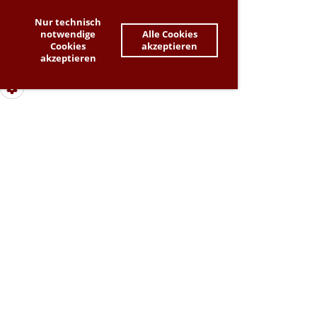
Nur technisch
notwendige
Alle Cookies
Cookies
akzeptieren
akzeptieren
Dieser Inhalt kann aufgrund deiner Cookie-
Einstellungen nicht angezeigt werden. Bitte passe
deine Cookie-Präferenzen an, um den Inhalt zu sehen.
-> Zahnrad-Symbol ganz links unten