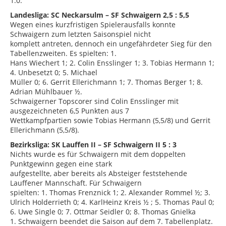
1:0.
Landesliga: SC Neckarsulm – SF Schwaigern 2,5 : 5,5
Wegen eines kurzfristigen Spielerausfalls konnte
Schwaigern zum letzten Saisonspiel nicht
komplett antreten, dennoch ein ungefährdeter Sieg für den
Tabellenzweiten. Es spielten: 1.
Hans Wiechert 1; 2. Colin Ensslinger 1; 3. Tobias Hermann 1;
4. Unbesetzt 0; 5. Michael
Müller 0; 6. Gerrit Ellerichmann 1; 7. Thomas Berger 1; 8.
Adrian Mühlbauer ½.
Schwaigerner Topscorer sind Colin Ensslinger mit
ausgezeichneten 6,5 Punkten aus 7
Wettkampfpartien sowie Tobias Hermann (5,5/8) und Gerrit
Ellerichmann (5,5/8).
Bezirksliga: SK Lauffen II – SF Schwaigern II 5 : 3
Nichts wurde es für Schwaigern mit dem doppelten
Punktgewinn gegen eine stark
aufgestellte, aber bereits als Absteiger feststehende
Lauffener Mannschaft. Für Schwaigern
spielten: 1. Thomas Frenznick 1; 2. Alexander Rommel ½; 3.
Ulrich Holderrieth 0; 4. KarlHeinz Kreis ½ ; 5. Thomas Paul 0;
6. Uwe Single 0; 7. Ottmar Seidler 0; 8. Thomas Gnielka
1. Schwaigern beendet die Saison auf dem 7. Tabellenplatz.