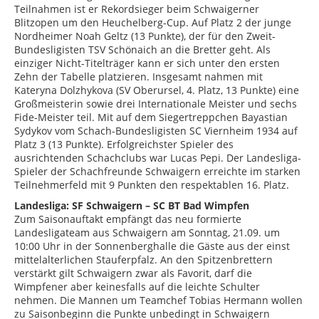
Teilnahmen ist er Rekordsieger beim Schwaigerner
Blitzopen um den Heuchelberg-Cup. Auf Platz 2 der junge
Nordheimer Noah Geltz (13 Punkte), der für den Zweit-
Bundesligisten TSV Schönaich an die Bretter geht. Als
einziger Nicht-Titelträger kann er sich unter den ersten
Zehn der Tabelle platzieren. Insgesamt nahmen mit
Kateryna Dolzhykova (SV Oberursel, 4. Platz, 13 Punkte) eine
Großmeisterin sowie drei Internationale Meister und sechs
Fide-Meister teil. Mit auf dem Siegertreppchen Bayastian
Sydykov vom Schach-Bundesligisten SC Viernheim 1934 auf
Platz 3 (13 Punkte). Erfolgreichster Spieler des
ausrichtenden Schachclubs war Lucas Pepi. Der Landesliga-
Spieler der Schachfreunde Schwaigern erreichte im starken
Teilnehmerfeld mit 9 Punkten den respektablen 16. Platz.
Landesliga: SF Schwaigern – SC BT Bad Wimpfen
Zum Saisonauftakt empfängt das neu formierte
Landesligateam aus Schwaigern am Sonntag, 21.09. um
10:00 Uhr in der Sonnenberghalle die Gäste aus der einst
mittelalterlichen Stauferpfalz. An den Spitzenbrettern
verstärkt gilt Schwaigern zwar als Favorit, darf die
Wimpfener aber keinesfalls auf die leichte Schulter
nehmen. Die Mannen um Teamchef Tobias Hermann wollen
zu Saisonbeginn die Punkte unbedingt in Schwaigern