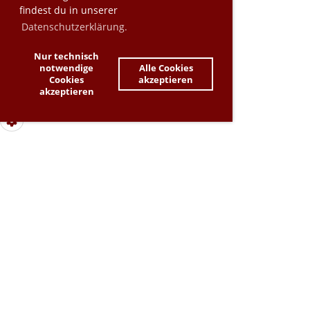
findest du in unserer
Datenschutzerklärung.
Nur technisch
notwendige
Alle Cookies
Cookies
akzeptieren
akzeptieren
Dieser Inhalt kann aufgrund deiner Cookie-
Einstellungen nicht angezeigt werden. Bitte passe
deine Cookie-Präferenzen an, um den Inhalt zu sehen.