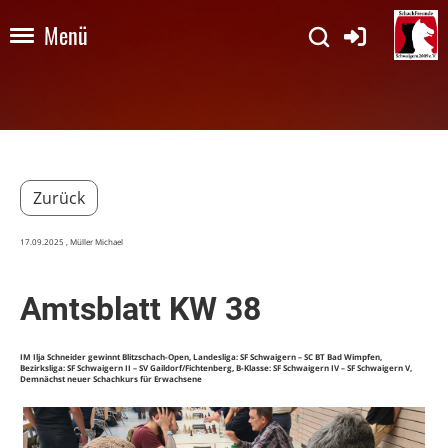
Menü
Zurück
17.09.2025
, Müller Michael
Amtsblatt KW 38
IM Ilja Schneider gewinnt Blitzschach-Open, Landesliga: SF Schwaigern – SC BT Bad Wimpfen,
Bezirksliga: SF Schwaigern II – SV Gaildorf/Fichtenberg, B-Klasse: SF Schwaigern IV – SF Schwaigern V,
Demnächst neuer Schachkurs für Erwachsene