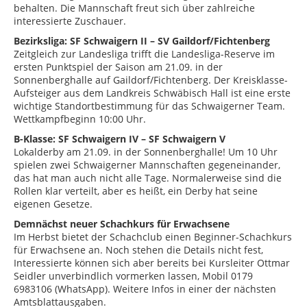
behalten. Die Mannschaft freut sich über zahlreiche
interessierte Zuschauer.
Bezirksliga: SF Schwaigern II – SV Gaildorf/Fichtenberg
Zeitgleich zur Landesliga trifft die Landesliga-Reserve im
ersten Punktspiel der Saison am 21.09. in der
Sonnenberghalle auf Gaildorf/Fichtenberg. Der Kreisklasse-
Aufsteiger aus dem Landkreis Schwäbisch Hall ist eine erste
wichtige Standortbestimmung für das Schwaigerner Team.
Wettkampfbeginn 10:00 Uhr.
B-Klasse: SF Schwaigern IV – SF Schwaigern V
Lokalderby am 21.09. in der Sonnenberghalle! Um 10 Uhr
spielen zwei Schwaigerner Mannschaften gegeneinander,
das hat man auch nicht alle Tage. Normalerweise sind die
Rollen klar verteilt, aber es heißt, ein Derby hat seine
eigenen Gesetze.
Demnächst neuer Schachkurs für Erwachsene
Im Herbst bietet der Schachclub einen Beginner-Schachkurs
für Erwachsene an. Noch stehen die Details nicht fest,
Interessierte können sich aber bereits bei Kursleiter Ottmar
Seidler unverbindlich vormerken lassen, Mobil 0179
6983106 (WhatsApp). Weitere Infos in einer der nächsten
Amtsblattausgaben.